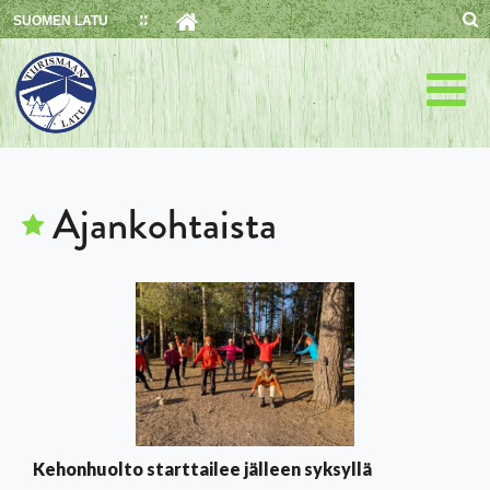
Skip
SUOMEN LATU
to
content
Ajankohtaista
Kehonhuolto starttailee jälleen syksyllä