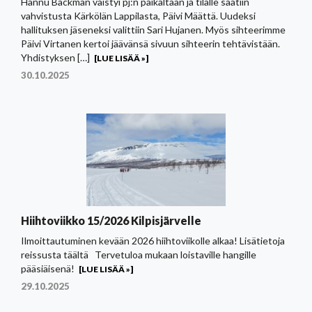
Hannu Backman väistyi pj:n paikaltaan ja tilalle saatiin
vahvistusta Kärkölän Lappilasta, Päivi Määttä. Uudeksi
hallituksen jäseneksi valittiin Sari Hujanen. Myös sihteerimme
Päivi Virtanen kertoi jäävänsä sivuun sihteerin tehtävistään.
Yhdistyksen […]
[LUE LISÄÄ »]
30.10.2025
Hiihtoviikko 15/2026 Kilpisjärvelle
Ilmoittautuminen kevään 2026 hiihtoviikolle alkaa! Lisätietoja
reissusta täältä Tervetuloa mukaan loistaville hangille
pääsiäisenä!
[LUE LISÄÄ »]
29.10.2025