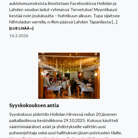
aukiolomuutoksista ilmoitetaan Facebookissa Hollolan ja
Lahden seudun ladut-ryhmässä Tervetuloa! Myyntikausi
kestää noin joulukuulta – huhtikuun alkuun. Tupa sijaitsee
hiihtoladun varrella, n.4km päässä Lahden Tapanilasta […]
[LUE LISÄÄ »]
16.3.2026
Syyskokouksen antia
Syyskokous pidettiin Hollolan Hirvessä reilun 20 jäsenen
paikallaollessa keskiviikkona 29.10.2025. Kokous käsitteli
sääntömääräiset asiat ja yhdistykselle valittiin uusi
puheenjohtaja sekä uusi hallituksen jäsen poistuvien tilalle.