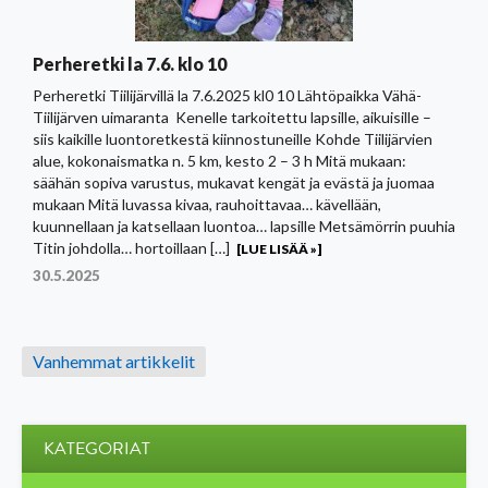
Perheretki la 7.6. klo 10
Perheretki Tiilijärvillä la 7.6.2025 kl0 10 Lähtöpaikka Vähä-
Tiilijärven uimaranta Kenelle tarkoitettu lapsille, aikuisille –
siis kaikille luontoretkestä kiinnostuneille Kohde Tiilijärvien
alue, kokonaismatka n. 5 km, kesto 2 – 3 h Mitä mukaan:
säähän sopiva varustus, mukavat kengät ja evästä ja juomaa
mukaan Mitä luvassa kivaa, rauhoittavaa… kävellään,
kuunnellaan ja katsellaan luontoa… lapsille Metsämörrin puuhia
Titin johdolla… hortoillaan […]
[LUE LISÄÄ »]
30.5.2025
Artikkelien
Vanhemmat artikkelit
selaus
KATEGORIAT