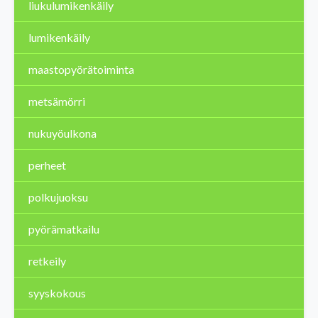
liukulumikenkäily
lumikenkäily
maastopyörätoiminta
metsämörri
nukuyöulkona
perheet
polkujuoksu
pyörämatkailu
retkeily
syyskokous