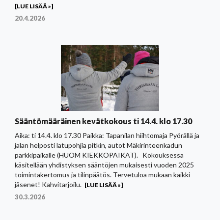
[LUE LISÄÄ »]
20.4.2026
Sääntömääräinen kevätkokous ti 14.4. klo 17.30
Aika: ti 14.4. klo 17.30 Paikka: Tapanilan hiihtomaja Pyörällä ja
jalan helposti latupohjia pitkin, autot Mäkirinteenkadun
parkkipaikalle (HUOM KIEKKOPAIKAT). Kokouksessa
käsitellään yhdistyksen sääntöjen mukaisesti vuoden 2025
toimintakertomus ja tilinpäätös. Tervetuloa mukaan kaikki
jäsenet! Kahvitarjoilu.
[LUE LISÄÄ »]
30.3.2026