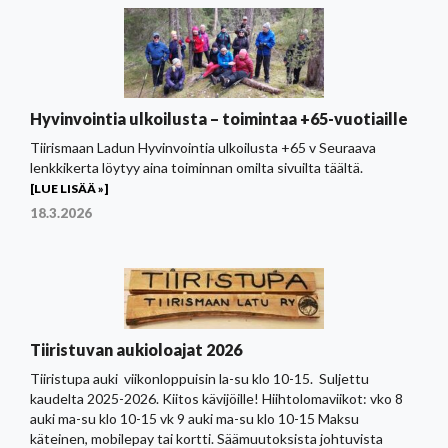
Hyvinvointia ulkoilusta – toimintaa +65-vuotiaille
Tiirismaan Ladun Hyvinvointia ulkoilusta +65 v Seuraava
lenkkikerta löytyy aina toiminnan omilta sivuilta täältä.
[LUE LISÄÄ »]
18.3.2026
Tiiristuvan aukioloajat 2026
Tiiristupa auki viikonloppuisin la-su klo 10-15. Suljettu
kaudelta 2025-2026. Kiitos kävijöille! Hiihtolomaviikot: vko 8
auki ma-su klo 10-15 vk 9 auki ma-su klo 10-15 Maksu
käteinen, mobilepay tai kortti. Säämuutoksista johtuvista