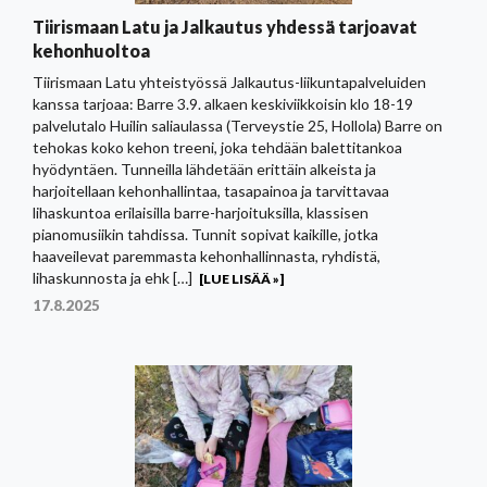
Tiirismaan Latu ja Jalkautus yhdessä tarjoavat
kehonhuoltoa
Tiirismaan Latu yhteistyössä Jalkautus-liikuntapalveluiden
kanssa tarjoaa: Barre 3.9. alkaen keskiviikkoisin klo 18-19
palvelutalo Huilin saliaulassa (Terveystie 25, Hollola) Barre on
tehokas koko kehon treeni, joka tehdään balettitankoa
hyödyntäen. Tunneilla lähdetään erittäin alkeista ja
harjoitellaan kehonhallintaa, tasapainoa ja tarvittavaa
lihaskuntoa erilaisilla barre-harjoituksilla, klassisen
pianomusiikin tahdissa. Tunnit sopivat kaikille, jotka
haaveilevat paremmasta kehonhallinnasta, ryhdistä,
lihaskunnosta ja ehk […]
[LUE LISÄÄ »]
17.8.2025