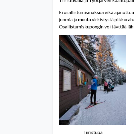
Tiiristuvalla ja Työtjärven kääntöpaik
Ei osallistumismaksua eikä ajanottoa
juomia ja muuta virkistystä pikkuraha
Osallistumiskupongin voi täyttää läh
Tiiristupa