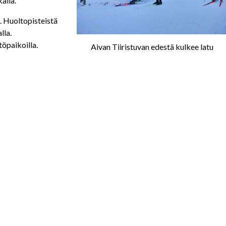
alla.
. Huoltopisteistä
lla.
töpaikoilla.
Aivan Tiiristuvan edestä kulkee latu