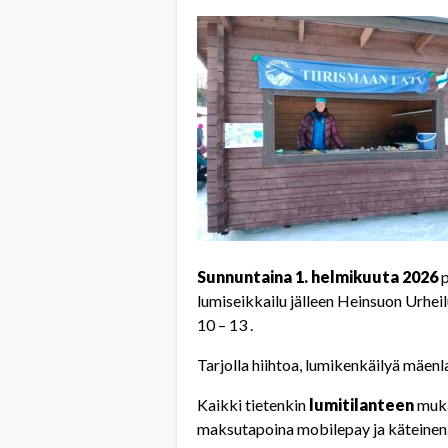
Sunnuntaina 1. helmikuuta 2026
p
lumiseikkailu jälleen Heinsuon Urhe
10 – 13 .
Tarjolla hiihtoa, lumikenkäilyä mäenl
Kaikki tietenkin
lumitilanteen
muka
maksutapoina mobilepay ja käteinen