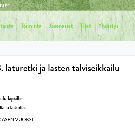
TU RY
taista
Toiminta
Jäsenasiat
Tilat
Yhdistys
laturetki ja lasten talviseikkailu
ilu lapsille
 ja laduilla.
KASEN VUOKSI