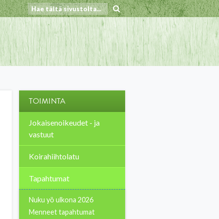
TOIMINTA
Jokaisenoikeudet - ja
vastuut
Koirahiihtolatu
Tapahtumat
Nuku yö ulkona 2026
Menneet tapahtumat