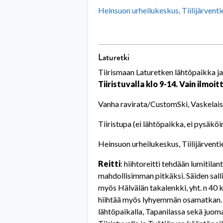
Heinsuon urheilukeskus, Tiilijärvent
Laturetki
Tiirismaan Laturetken lähtöpaikka j
Tiiristuvalla klo 9-14. Vain ilm
Vanha ravirata/CustomSki, Vaskelais
Tiiristupa (ei lähtöpaikka, ei pysäkö
Heinsuon urheilukeskus, Tiilijärvent
Reitti
: hiihtoreitti tehdään lumitil
mahdollisimman pitkäksi. Säiden sall
myös Hälvälän takalenkki, yht. n 40 k
hiihtää myös lyhyemmän osamatkan. 
lähtöpaikalla, Tapanilassa sekä juoma