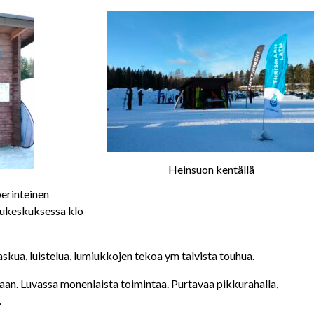
Heinsuon kentällä
erinteinen
ilukeskuksessa klo
askua, luistelua, lumiukkojen tekoa ym talvista touhua.
an. Luvassa monenlaista toimintaa. Purtavaa pikkurahalla,
.