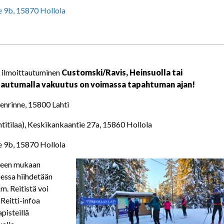
ie 9b, 15870 Hollola
a ilmoittautuminen
Customski/Ravis, Heinsuolla tai
oittautumalla vakuutus on voimassa tapahtuman ajan!
enrinne, 15800 Lahti
intitilaa), Keskikankaantie 27a, 15860 Hollola
ie 9b, 15870 Hollola
anteen mukaan
iessa hiihdetään
m. Reitistä voi
Reitti-infoa
pisteillä