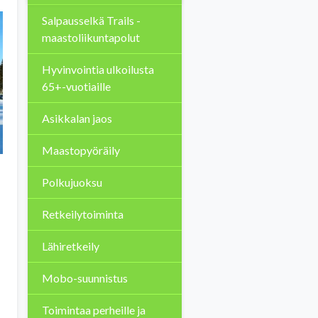
Salpausselkä Trails -
maastoliikuntapolut
Hyvinvointia ulkoilusta
65+-vuotiaille
Asikkalan jaos
Maastopyöräily
Polkujuoksu
Retkeilytoiminta
Lähiretkeily
Mobo-suunnistus
Toimintaa perheille ja