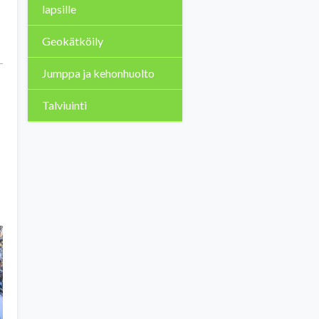
lapsille
Geokätköily
Jumppa ja kehonhuolto
Talviuinti