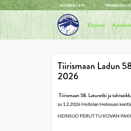
Skip
SUOMEN LATU
TIIRISMAAN LA
to
content
Etusivu
Ajankoh
Tiirismaan Ladun 58. 
2026
Tiirismaan 58. Laturetki ja talviseikka
su 1.2.2026 Hollolan Heinsuon kentällä
HEINSUO PERUTTU KOVAN PAK