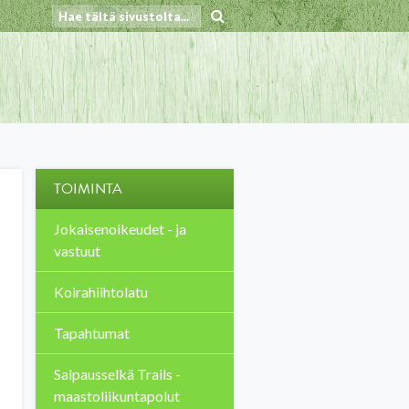
TOIMINTA
Jokaisenoikeudet - ja
vastuut
Koirahiihtolatu
Tapahtumat
Salpausselkä Trails -
maastoliikuntapolut