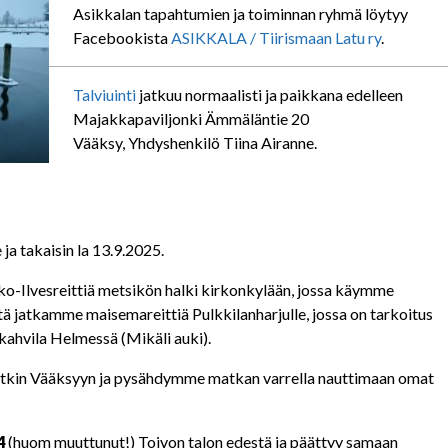
Asikkalan tapahtumien ja toiminnan ryhmä löytyy
Facebookista
ASIKKALA / Tiirismaan Latu ry
.
Talviuinti
jatkuu normaalisti ja paikkana edelleen
Majakkapaviljonki Ämmäläntie 20
Vääksy, Yhdyshenkilö Tiina Airanne.
 ja takaisin la 13.9.2025.
ko-Ilvesreittiä metsikön halki kirkonkylään, jossa käymme
tä jatkamme maisemareittiä Pulkkilanharjulle, jossa on tarkoitus
kahvila Helmessä (Mikäli auki).
tkin Vääksyyn ja pysähdymme matkan varrella nauttimaan omat
4
(huom muuttunut!) Toivon talon edestä ja päättyy samaan