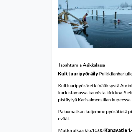
Tapahtumia Asikkalassa
Kulttuuripyöräily
Pulkkilanharjulle
Kulttuuripyöräretki Vääksystä Aurin
kurkistamassa kaunista kirkkoa. Siel
pistäytyä Karisalmensillan kupeessa 
Paluumatkan kuljemme pyörätietä pi
eväät.
Matka alkaa klo.10.00
Kanavatie 1