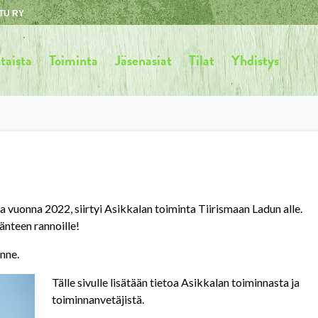
TU RY
taista
Toiminta
Jäsenasiat
Tilat
Yhdistys
 vuonna 2022, siirtyi Asikkalan toiminta Tiirismaan Ladun alle.
änteen rannoille!
nne.
Tälle sivulle lisätään tietoa Asikkalan toiminnasta ja
toiminnanvetäjistä.