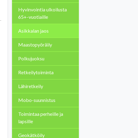
Hyvinvointia ulkoilusta
65+-vuotiaille
Asikkalan jaos
Maastopyöräily
Polkujuoksu
Retkeilytoiminta
Lähiretkeily
Mobo-suunnistus
Toimintaa perheille ja
lapsille
Geokätköily