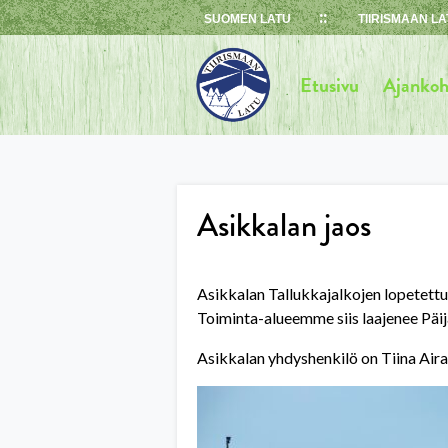
Skip
SUOMEN LATU
TIIRISMAAN LA
to
content
Etusivu
Ajankoh
Asikkalan jaos
Asikkalan Tallukkajalkojen lopetettua
Toiminta-alueemme siis laajenee Päij
Asikkalan yhdyshenkilö on Tiina Aira