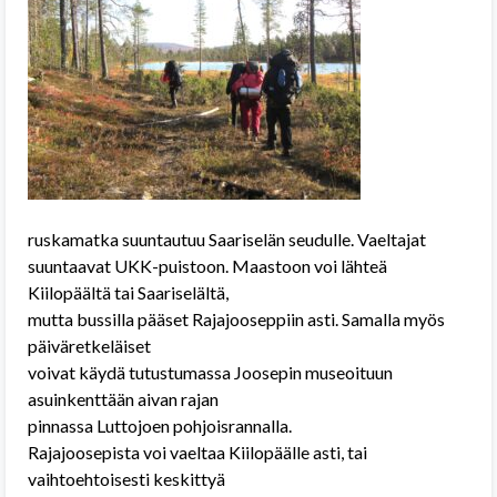
ruskamatka suuntautuu Saariselän seudulle. Vaeltajat
suuntaavat UKK-puistoon. Maastoon voi lähteä
Kiilopäältä tai Saariselältä,
mutta bussilla pääset Rajajooseppiin asti. Samalla myös
päiväretkeläiset
voivat käydä tutustumassa Joosepin museoituun
asuinkenttään aivan rajan
pinnassa Luttojoen pohjoisrannalla.
Rajajoosepista voi vaeltaa Kiilopäälle asti, tai
vaihtoehtoisesti keskittyä