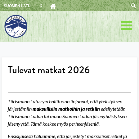
Skip
SUOMEN LATU
to
content
Tulevat matkat 2026
Tiirismaan Latu ry:n hallitus on linjannut, että yhdistyksen
järjestämiin
maksullisiin matkoihin ja retkiin
edellytetään
Tiirismaan Ladun tai muun Suomen Ladun jäsenyhdistyksen
jäsenyyttä. Tämä koskee myös perheenjäseniä.
Ensisijaisesti haluamme, että järjestetyt maksulliset retket ja