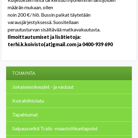
määrän mukaan, ollen
noin 200 €/ hlö. Bussin paikat täytetään
varausjärjestyksessä. Suositellaan
peruutusturvan sisältävää matkavakuutusta.
Ilmoittautumiset ja lisätietoja:
terhi.k.koivisto(at)gmail.com ja 0400-939 690
TOIMINTA
Jokaisenoikeudet - ja vastuut
Koirahiihtolatu
Tapahtumat
Salpausselkä Trails -maastoliikuntapolut