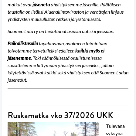
matkat ovat
jäsenetu
yhdistyksemme jäsenille. Päätöksen
taustalla on lisäksi Aluehallintoviraston ja verottajan linjaus
yhdistysten maksullisten retkien järjestämisestä.
Suomen Latu ry on tiedottanut asiasta uutiskirjeessään.
Paikallistasolla
tapahtuvaan, avoimeen toimintaan
toivotamme tervetulleiksi edelleen
kaikki myös ei-
jäsenemme
. Toki säännöllisessä osallistumisessa
suosittelemme liittymään yhdistyksen jäseneksi, jolloin
käytettävissä ovat kaikki sekä yhdistyksen että Suomen Ladun
jäsenedut.
Ruskamatka vko 37/2026 UKK
Tulevana
syksynä