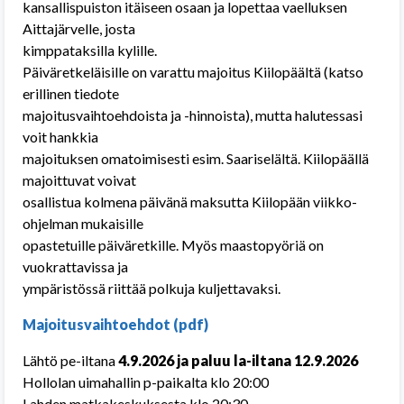
kansallispuiston itäiseen osaan ja lopettaa vaelluksen
Aittajärvelle, josta
kimppataksilla kylille.
Päiväretkeläisille on varattu majoitus Kiilopäältä (katso
erillinen tiedote
majoitusvaihtoehdoista ja -hinnoista), mutta halutessasi
voit hankkia
majoituksen omatoimisesti esim. Saariselältä. Kiilopäällä
majoittuvat voivat
osallistua kolmena päivänä maksutta Kiilopään viikko-
ohjelman mukaisille
opastetuille päiväretkille. Myös maastopyöriä on
vuokrattavissa ja
ympäristössä riittää polkuja kuljettavaksi.
Majoitusvaihtoehdot (pdf)
Lähtö pe-iltana
4.9.2026 ja paluu la-iltana 12.9.2026
Hollolan uimahallin p-paikalta klo 20:00
Lahden matkakeskuksesta klo 20:30