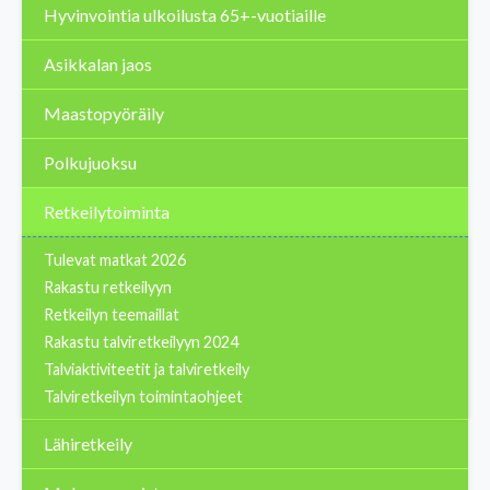
Hyvinvointia ulkoilusta 65+-vuotiaille
Asikkalan jaos
Maastopyöräily
Polkujuoksu
Retkeilytoiminta
Tulevat matkat 2026
Rakastu retkeilyyn
Retkeilyn teemaillat
Rakastu talviretkeilyyn 2024
Talviaktiviteetit ja talviretkeily
Talviretkeilyn toimintaohjeet
Lähiretkeily