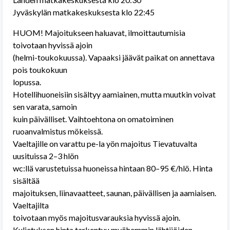
Jyväskylän matkakeskuksesta klo 22:45
HUOM! Majoitukseen haluavat, ilmoittautumisia
toivotaan hyvissä ajoin
(helmi-toukokuussa). Vapaaksi jäävät paikat on annettava
pois toukokuun
lopussa.
Hotellihuoneisiin sisältyy aamiainen, mutta muutkin voivat
sen varata, samoin
kuin päivälliset. Vaihtoehtona on omatoiminen
ruoanvalmistus mökeissä.
Vaeltajille on varattu pe-la yön majoitus Tievatuvalta
uusituissa 2–3 hlön
wc:llä varustetuissa huoneissa hintaan 80–95 €/hlö. Hinta
sisältää
majoituksen, liinavaatteet, saunan, päivällisen ja aamiaisen.
Vaeltajilta
toivotaan myös majoitusvarauksia hyvissä ajoin.
Kuljetuksen hinta tarkentuu myöhemmin lähtijöiden