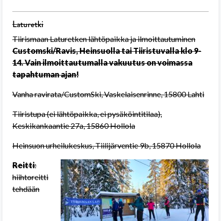
Laturetki
Tiirismaan Laturetken lähtöpaikka ja ilmoittautuminen
Customski/Ravis, Heinsuolla tai Tiiristuvalla klo 9-
14. Vain ilmoittautumalla vakuutus on voimassa
tapahtuman ajan!
Vanha ravirata/CustomSki, Vaskelaisenrinne, 15800 Lahti
Tiiristupa (ei lähtöpaikka, ei pysäköintitilaa),
Keskikankaantie 27a, 15860 Hollola
Heinsuon urheilukeskus, Tiilijärventie 9b, 15870 Hollola
Reitti
:
hiihtoreitti
tehdään