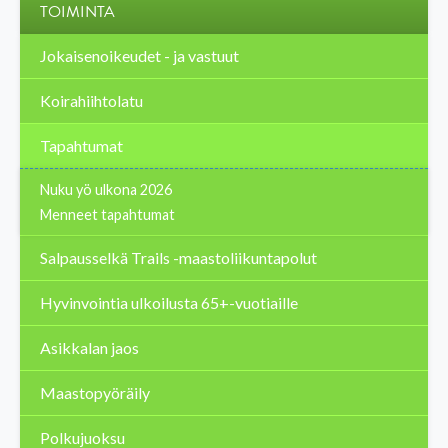
TOIMINTA
Jokaisenoikeudet - ja vastuut
Koirahiihtolatu
Tapahtumat
Nuku yö ulkona 2026
Menneet tapahtumat
Salpausselkä Trails -maastoliikuntapolut
Hyvinvointia ulkoilusta 65+-vuotiaille
Asikkalan jaos
Maastopyöräily
Polkujuoksu