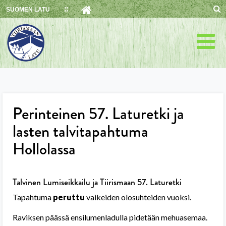
Skip
SUOMEN LATU
to
content
Perinteinen 57. Laturetki ja
lasten talvitapahtuma
Hollolassa
Talvinen Lumiseikkailu ja Tiirismaan 57. Laturetki
Tapahtuma
peruttu
vaikeiden olosuhteiden vuoksi.
Raviksen päässä ensilumenladulla pidetään mehuasemaa.