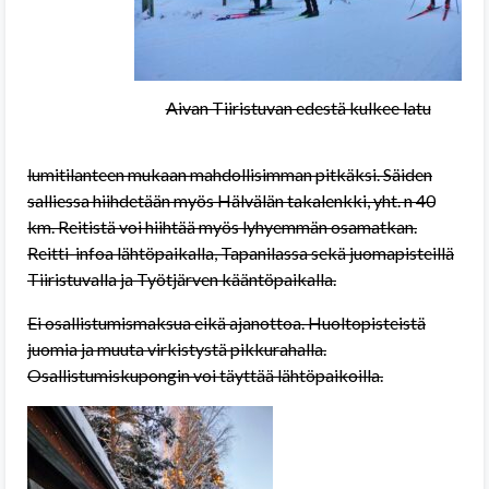
Aivan Tiiristuvan edestä kulkee latu
lumitilanteen mukaan mahdollisimman pitkäksi. Säiden
salliessa hiihdetään myös Hälvälän takalenkki, yht. n 40
km. Reitistä voi hiihtää myös lyhyemmän osamatkan.
Reitti-infoa lähtöpaikalla, Tapanilassa sekä juomapisteillä
Tiiristuvalla ja Työtjärven kääntöpaikalla.
Ei osallistumismaksua eikä ajanottoa. Huoltopisteistä
juomia ja muuta virkistystä pikkurahalla.
Osallistumiskupongin voi täyttää lähtöpaikoilla.