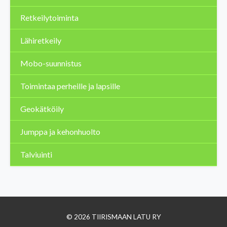
Retkeilytoiminta
Lähiretkeily
Mobo-suunnistus
Toimintaa perheille ja lapsille
Geokätköily
Jumppa ja kehonhuolto
Talviuinti
© 2026 TIIRISMAAN LATU RY