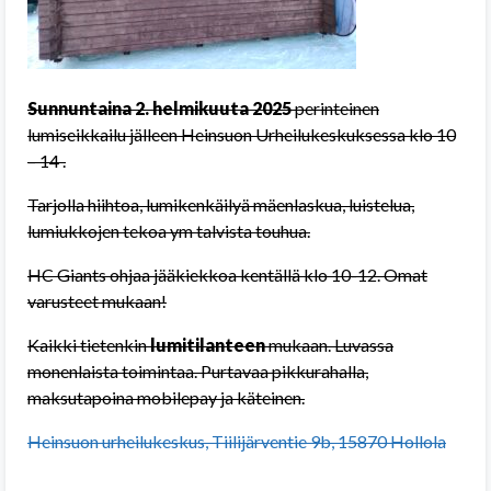
Sunnuntaina 2. helmikuuta 2025
perinteinen
lumiseikkailu jälleen Heinsuon Urheilukeskuksessa klo 10
– 14 .
Tarjolla hiihtoa, lumikenkäilyä mäenlaskua, luistelua,
lumiukkojen tekoa ym talvista touhua.
HC Giants ohjaa jääkiekkoa kentällä klo 10-12. Omat
varusteet mukaan!
Kaikki tietenkin
lumitilanteen
mukaan. Luvassa
monenlaista toimintaa. Purtavaa pikkurahalla,
maksutapoina mobilepay ja käteinen.
Heinsuon urheilukeskus, Tiilijärventie 9b, 15870 Hollola