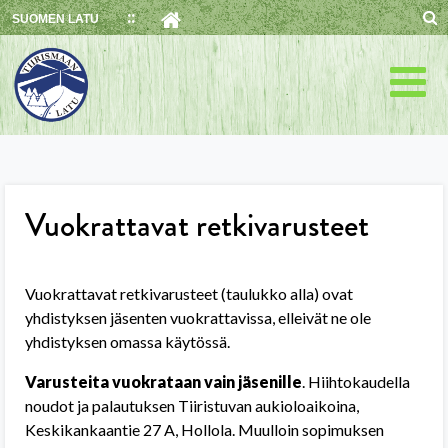
Skip
SUOMEN LATU
to
content
Vuokrattavat retkivarusteet
Vuokrattavat retkivarusteet (taulukko alla) ovat
yhdistyksen jäsenten vuokrattavissa, elleivät ne ole
yhdistyksen omassa käytössä.
Varusteita vuokrataan vain jäsenille
. Hiihtokaudella
noudot ja palautuksen Tiiristuvan aukioloaikoina,
Keskikankaantie 27 A, Hollola. Muulloin sopimuksen