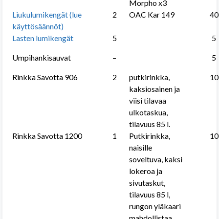
Morpho x3
Liukulumikengät (lue
2
OAC Kar 149
40
käyttösäännöt)
Lasten lumikengät
5
5
Umpihankisauvat
–
5
Rinkka Savotta 906
2
putkirinkka,
10
kaksiosainen ja
viisi tilavaa
ulkotaskua,
tilavuus 85 l.
Rinkka Savotta 1200
1
Putkirinkka,
10
naisille
soveltuva, kaksi
lokeroa ja
sivutaskut,
tilavuus 85 l,
rungon yläkaari
mahdollistaa