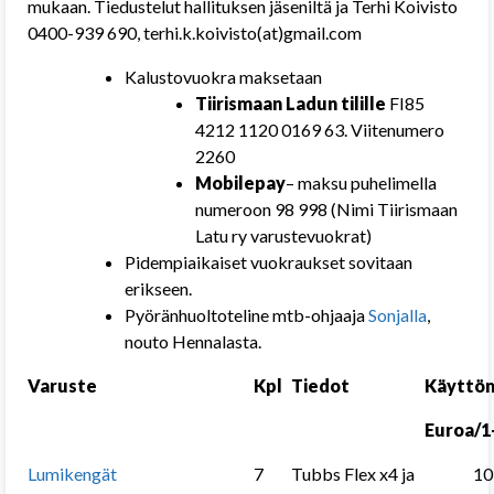
mukaan. Tiedustelut hallituksen jäseniltä ja Terhi Koivisto
0400-939 690, terhi.k.koivisto(at)gmail.com
Kalustovuokra maksetaan
Tiirismaan Ladun tilille
FI85
4212 1120 0169 63. Viitenumero
2260
Mobilepay
– maksu puhelimella
numeroon 98 998 (Nimi Tiirismaan
Latu ry varustevuokrat)
Pidempiaikaiset vuokraukset sovitaan
erikseen.
Pyöränhuoltoteline mtb-ohjaaja
Sonjalla
,
nouto Hennalasta.
Varuste
Kpl
Tiedot
Käyttö
Euroa/1
Lumikengät
7
Tubbs Flex x4 ja
10