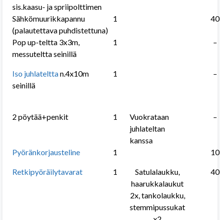
sis.kaasu- ja spriipolttimen
Sähkömuurikkapannu
1
40
(palautettava puhdistettuna)
Pop up-teltta 3x3m,
1
–
messuteltta seinillä
Iso juhlateltta
n.4x10m
1
–
seinillä
2 pöytää+penkit
1
Vuokrataan
–
juhlateltan
kanssa
Pyöränkorjausteline
1
10
Retkipyöräilytavarat
1
Satulalaukku,
40
haarukkalaukut
2x, tankolaukku,
stemmipussukat
x2