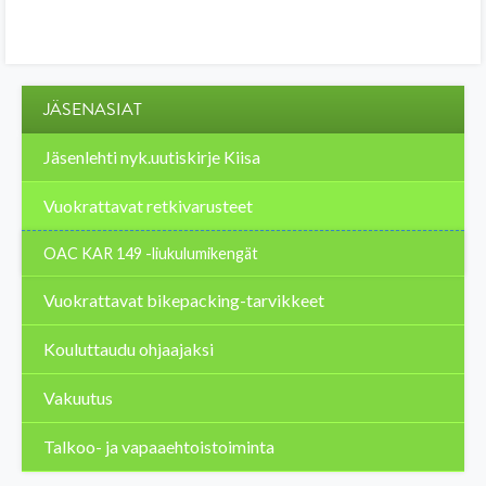
JÄSENASIAT
Jäsenlehti nyk.uutiskirje Kiisa
Vuokrattavat retkivarusteet
OAC KAR 149 -liukulumikengät
Vuokrattavat bikepacking-tarvikkeet
Kouluttaudu ohjaajaksi
Vakuutus
Talkoo- ja vapaaehtoistoiminta