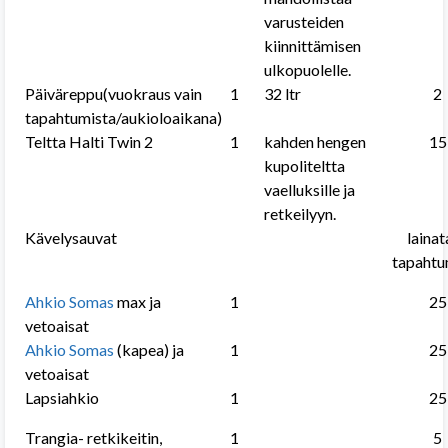
varusteiden
kiinnittämisen
ulkopuolelle.
Päiväreppu(vuokraus vain
1
32 ltr
2
tapahtumista/aukioloaikana)
Teltta Halti Twin 2
1
kahden hengen
15
kupoliteltta
vaelluksille ja
retkeilyyn.
Kävelysauvat
lainat
tapahtu
Ahkio Somas
max ja
1
25
vetoaisat
Ahkio Somas
(kapea) ja
1
25
vetoaisat
Lapsiahkio
1
25
Trangia- retkikeitin,
1
5