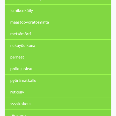
lumikenkäily
maastopyörätoiminta
metsämörri
nukuyöulkona
perheet
polkujuoksu
pyörämatkailu
retkeily
syyskokous
tiiristupa