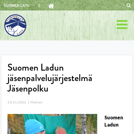
Skip
SUOMEN LATU
to
content
Suomen Ladun
jäsenpalvelujärjestelmä
Jäsenpolku
24.11.2022
Yleinen
Suomen
Ladun