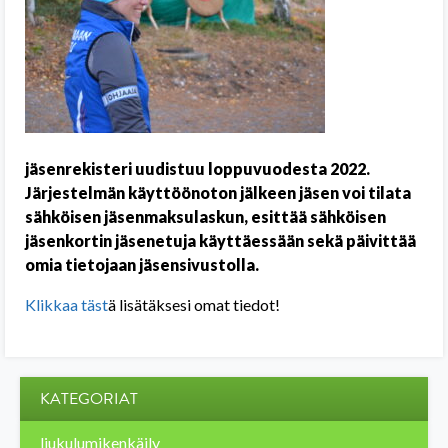
jäsenrekisteri uudistuu loppuvuodesta 2022.
Järjestelmän käyttöönoton jälkeen jäsen voi tilata
sähköisen jäsenmaksulaskun, esittää sähköisen
jäsenkortin jäsenetuja käyttäessään sekä päivittää
omia tietojaan jäsensivustolla.
Klikkaa täst
ä lisätäksesi omat tiedot!
KATEGORIAT
liukulumikenkäily