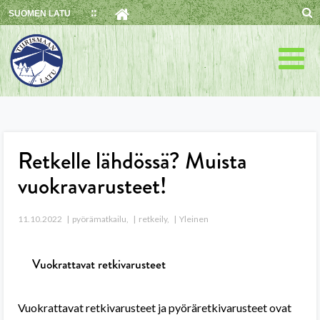
Skip
SUOMEN LATU
to
content
Retkelle lähdössä? Muista
vuokravarusteet!
11.10.2022
pyörämatkailu
,
retkeily
,
Yleinen
Vuokrattavat retkivarusteet
Vuokrattavat retkivarusteet ja pyöräretkivarusteet ovat