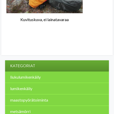
Kuvituskuva, ei lainatavaraa
KATEGORIAT
liukulumikenkäily
lumikenkäily
maastopyörätoiminta
metsämörri