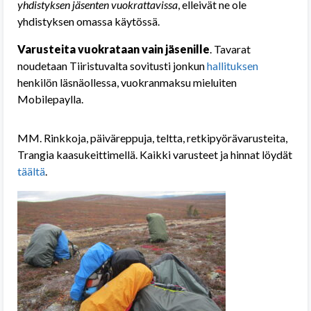
yhdistyksen jäsenten vuokrattavissa
, elleivät ne ole
yhdistyksen omassa käytössä.
Varusteita vuokrataan vain jäsenille
. Tavarat
noudetaan Tiiristuvalta sovitusti jonkun
hallituksen
henkilön läsnäollessa, vuokranmaksu mieluiten
Mobilepaylla.
MM. Rinkkoja, päiväreppuja, teltta, retkipyörävarusteita,
Trangia kaasukeittimellä. Kaikki varusteet ja hinnat löydät
täältä
.