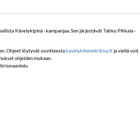
allista Kävelykipinä -kampanjaa. Sen järjestävät Tahko Pihkala -
en. Ohjeet löytyvät osoitteesta
kavelykilometrikisa.fi
ja siellä voit
nnukset ohjeiden mukaan.
tiirismaanlatu