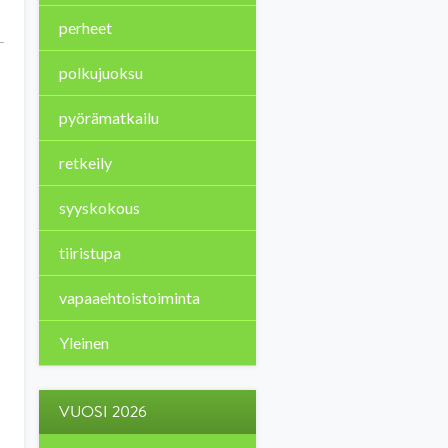
perheet
polkujuoksu
pyörämatkailu
retkeily
syyskokous
tiiristupa
vapaaehtoistoiminta
Yleinen
VUOSI 2026