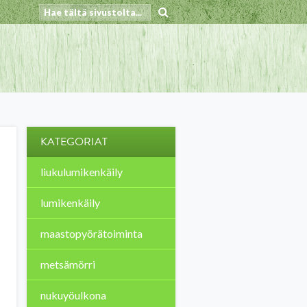
KATEGORIAT
liukulumikenkäily
lumikenkäily
maastopyörätoiminta
metsämörri
nukuyöulkona