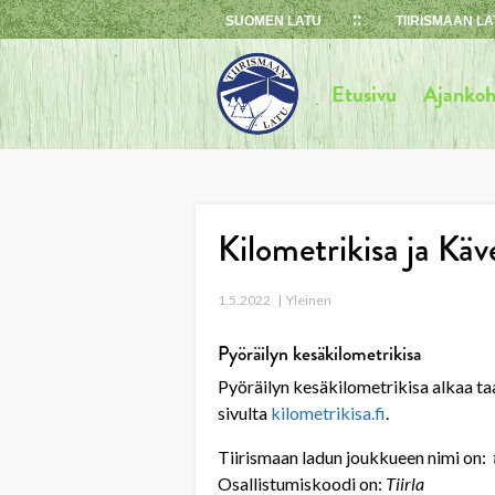
Skip
SUOMEN LATU
TIIRISMAAN LA
to
content
Etusivu
Ajankoh
Kilometrikisa ja Kä
1.5.2022
Yleinen
Pyöräilyn kesäkilometrikisa
Pyöräilyn kesäkilometrikisa alkaa taa
sivulta
kilometrikisa.fi
.
Tiirismaan ladun joukkueen nimi on:
Osallistumiskoodi on:
Tiirla