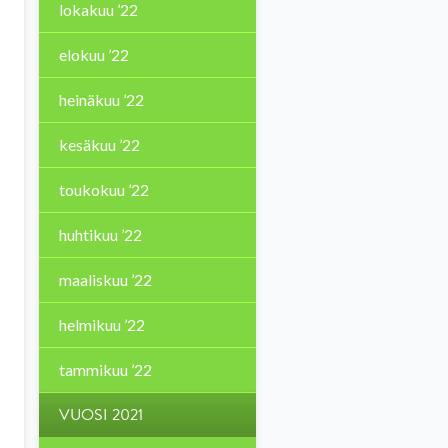
lokakuu ’22
elokuu ’22
heinäkuu ’22
kesäkuu ’22
toukokuu ’22
huhtikuu ’22
maaliskuu ’22
helmikuu ’22
tammikuu ’22
VUOSI 2021