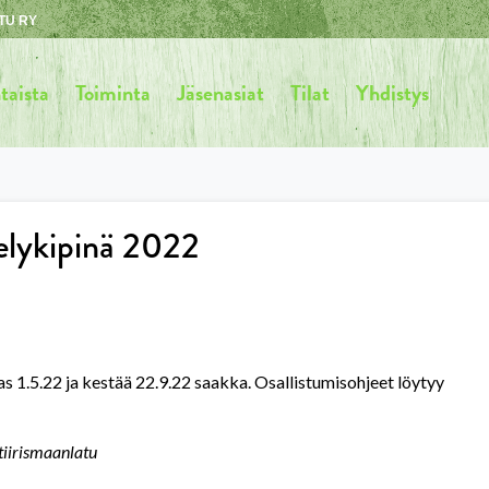
TU RY
taista
Toiminta
Jäsenasiat
Tilat
Yhdistys
velykipinä 2022
s 1.5.22 ja kestää 22.9.22 saakka. Osallistumisohjeet löytyy
tiirismaanlatu