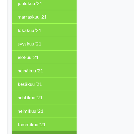
joulukuu ’21
marraskuu ’21
lokakuu ’21
syyskuu ’21
elokuu ’21
heinäkuu ’21
kesäkuu ’21
huhtikuu ’21
helmikuu ’21
tammikuu ’21