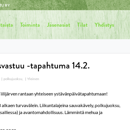
TU RY
taista
Toiminta
Jäsenasiat
Tilat
Yhdistys
svastuu -tapahtuma 14.2.
polkujuoksu
,
Yleinen
iilijärven rantaan yhteiseen ystävänpäivätapahtumaan!
 alkaen turvavälein. Liikuntalajeina sauvakävely, polkujuoksu,
salliessa) ja avantomahdollisuus. Lämmintä mehua ja