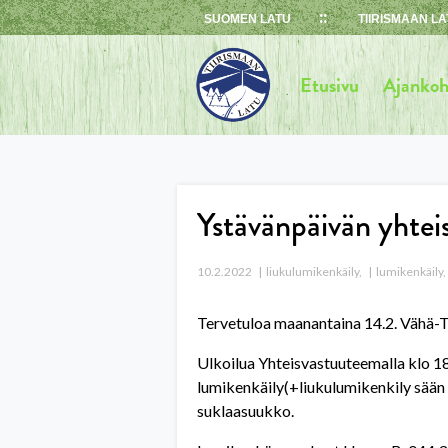
Skip
SUOMEN LATU
TIIRISMAAN LA
to
content
Etusivu
Ajankoh
Ystävänpäivän yhtei
10.2.2022
liukulumikenkäily
,
lumikenkäily
,
Tervetuloa maanantaina 14.2. Vähä-T
Ulkoilua Yhteisvastuuteemalla klo 18
lumikenkäily(+liukulumikenkily sään 
suklaasuukko.