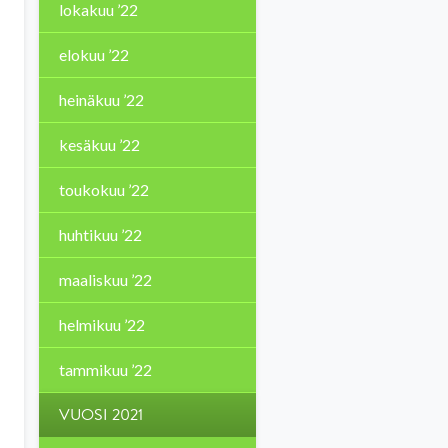
lokakuu ’22
elokuu ’22
heinäkuu ’22
kesäkuu ’22
toukokuu ’22
huhtikuu ’22
maaliskuu ’22
helmikuu ’22
tammikuu ’22
VUOSI 2021