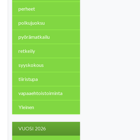
perheet
polkujuoksu
pyörämatkailu
retkeily
syyskokous
tiiristupa
vapaaehtoistoiminta
Yleinen
VUOSI 2026