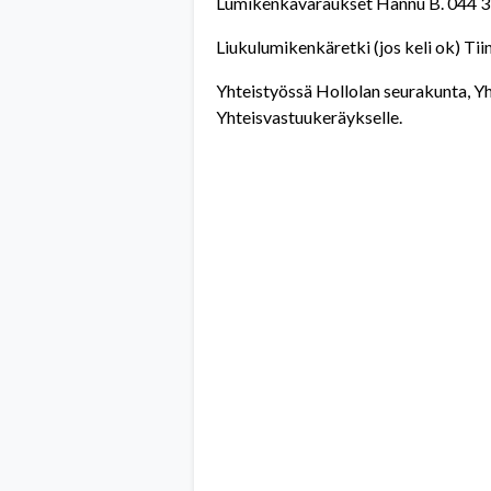
Lumikenkävaraukset Hannu B. 044 
Liukulumikenkäretki (jos keli ok) Ti
Yhteistyössä Hollolan seurakunta, Yh
Yhteisvastuukeräykselle.