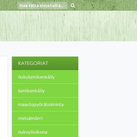
KATEGORIAT
liukulumikenkäily
lumikenkäily
maastopyörätoiminta
metsämörri
nukuyöulkona