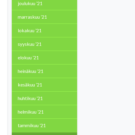
joulukuu ’21
marraskuu ’21
lokakuu ’21
syyskuu ’21
elokuu ’21
heinäkuu ’21
kesäkuu ’21
huhtikuu ’21
helmikuu ’21
tammikuu ’21