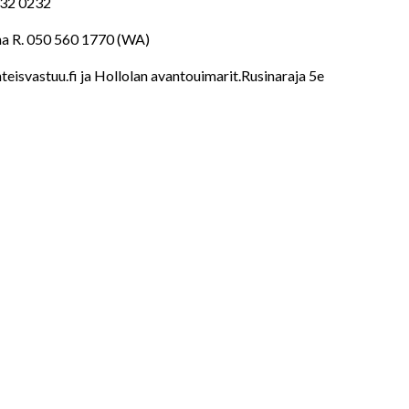
332 0232
ina R. 050 560 1770 (WA)
teisvastuu.fi ja Hollolan avantouimarit.Rusinaraja 5e